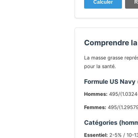
Calculer
R
Comprendre la
La masse grasse représ
pour la santé.
Formule US Navy (u
Hommes:
495/(1.0324-
Femmes:
495/(1.29579
Catégories (hom
Essentiel:
2-5% / 10-1