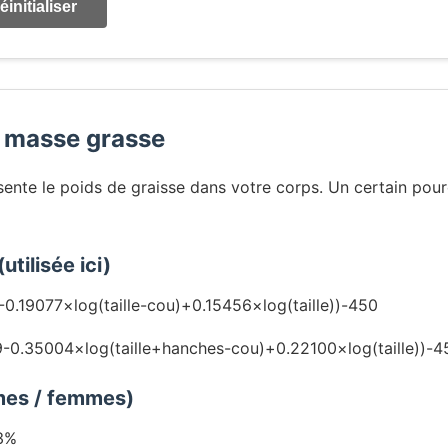
éinitialiser
 masse grasse
ente le poids de graisse dans votre corps. Un certain pour
tilisée ici)
0.19077×log(taille-cou)+0.15456×log(taille))-450
-0.35004×log(taille+hanches-cou)+0.22100×log(taille))-4
mes / femmes)
3%