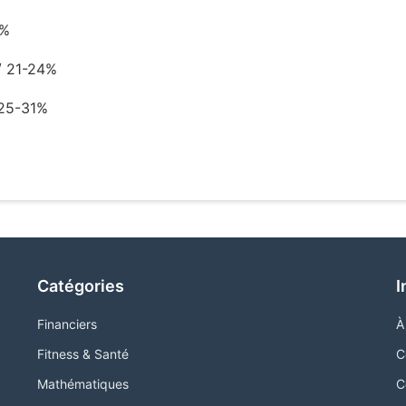
0%
/ 21-24%
25-31%
+
Catégories
I
Financiers
À
Fitness & Santé
C
Mathématiques
C