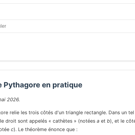
 Pythagore en pratique
mai 2026.
e relie les trois côtés d'un triangle rectangle. Dans un tel 
gle droit sont appelés « cathètes » (notées
a
et
b
), et le cô
notée
c
). Le théorème énonce que :