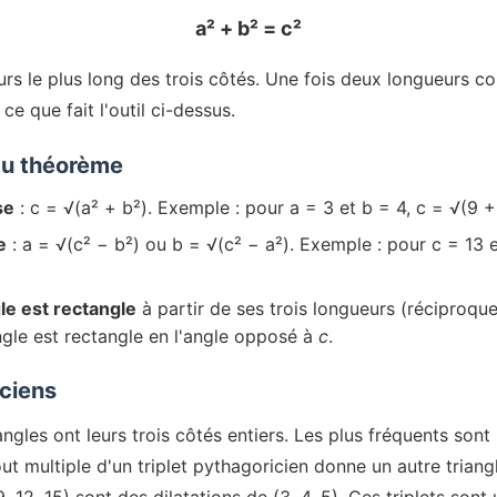
a² + b² = c²
rs le plus long des trois côtés. Une fois deux longueurs co
e que fait l'outil ci-dessus.
du théorème
se
: c = √(a² + b²). Exemple : pour a = 3 et b = 4, c = √(9 
e
: a = √(c² − b²) ou b = √(c² − a²). Exemple : pour c = 13 
gle est rectangle
à partir de ses trois longueurs (réciproque
angle est rectangle en l'angle opposé à
c
.
iciens
ngles ont leurs trois côtés entiers. Les plus fréquents sont (3
Tout multiple d'un triplet pythagoricien donne un autre triang