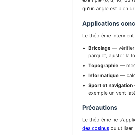
exemple (6, 8, 10) ou (9
qu'un angle est bien dr
Applications conc
Le théorème intervient 
Bricolage
— vérifier
parquet, ajuster la 
Topographie
— mesur
Informatique
— calc
Sport et navigation
exemple un vent laté
Précautions
Le théorème ne s'appli
des cosinus
ou utiliser