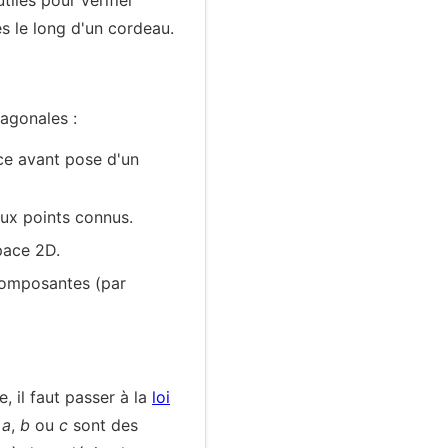
tiles pour vérifier
és le long d'un cordeau.
iagonales :
èce avant pose d'un
eux points connus.
pace 2D.
 composantes (par
, il faut passer à la
loi
i
a
,
b
ou
c
sont des