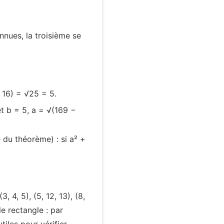
nnues, la troisième se
+ 16) = √25 = 5.
et b = 5, a = √(169 −
 du théorème) : si a² +
, 4, 5), (5, 12, 13), (8,
le rectangle : par