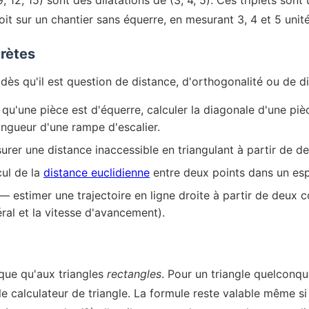
, 12, 15) sont des dilatations de (3, 4, 5). Ces triplets sont u
oit sur un chantier sans équerre, en mesurant 3, 4 et 5 unit
rètes
dès qu'il est question de distance, d'orthogonalité ou de d
 qu'une pièce est d'équerre, calculer la diagonale d'une pi
longueur d'une rampe d'escalier.
er une distance inaccessible en triangulant à partir de d
ul de la
distance euclidienne
entre deux points dans un es
— estimer une trajectoire en ligne droite à partir de deux
ral et la vitesse d'avancement).
que qu'aux triangles
rectangles
. Pour un triangle quelconque
 le calculateur de triangle. La formule reste valable même s