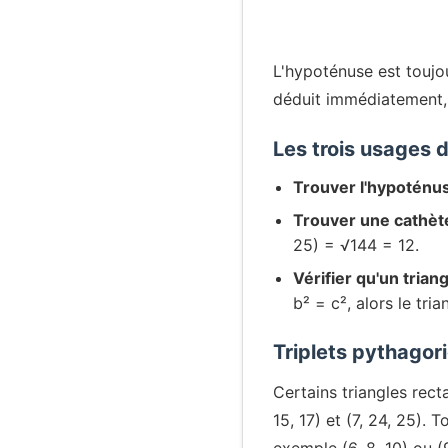
L'hypoténuse est toujou
déduit immédiatement, c
Les trois usages 
Trouver l'hypoténu
Trouver une cathèt
25) = √144 = 12.
Vérifier qu'un trian
b² = c², alors le tri
Triplets pythagor
Certains triangles recta
15, 17) et (7, 24, 25). 