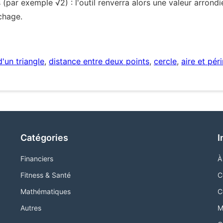
s (par exemple √2) : l'outil renverra alors une valeur arron
chage.
d'un triangle
,
distance entre deux points
,
cercle
,
aire et pér
Catégories
I
Financiers
À
Fitness & Santé
C
Mathématiques
C
Autres
M