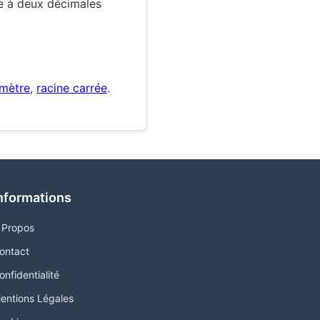
die à deux décimales
imètre
,
racine carrée
.
nformations
 Propos
ontact
onfidentialité
entions Légales