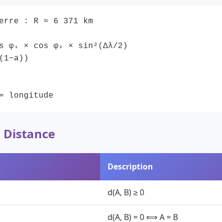
erre : R ≈ 6 371 km
s φ₁ × cos φ₂ × sin²(Δλ/2)
(1−a))
= longitude
a Distance
Description
d(A, B) ≥ 0
d(A, B) = 0 ⟺ A = B