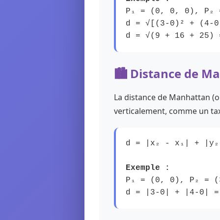
P₁ = (0, 0, 0), P₂ 
d = √[(3-0)² + (4-0
d = √(9 + 16 + 25) 
🏙️ Distance de M
La distance de Manhattan (o
verticalement, comme un taxi
d = |x₂ - x₁| + |y₂
Exemple :
P₁ = (0, 0), P₂ = (
d = |3-0| + |4-0| =