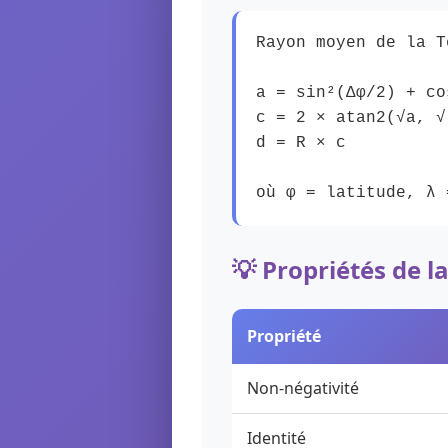
Rayon moyen de la T
a = sin²(Δφ/2) + co
c = 2 × atan2(√a, √
d = R × c
où φ = latitude, λ 
💡 Propriétés de l
Propriété
Non-négativité
Identité