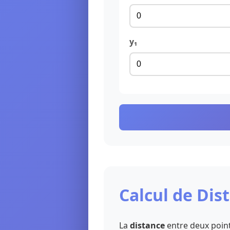
y₁
Calcul de Dis
La
distance
entre deux point