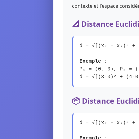
contexte et l'espace considé
📐 Distance Eucli
d = √[(x₂ - x₁)² + 
Exemple :
P₁ = (0, 0), P₂ = (
d = √[(3-0)² + (4-0
📦 Distance Eucli
d = √[(x₂ - x₁)² + 
Exemple :