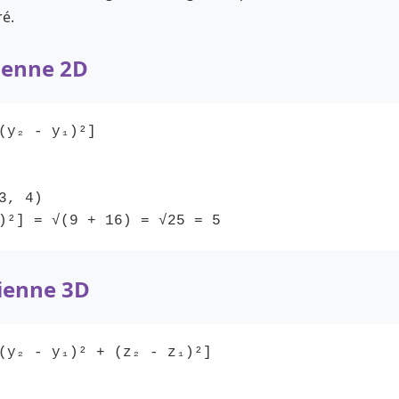
ré.
dienne 2D
(y₂ - y₁)²]
3, 4)
)²] = √(9 + 16) = √25 = 5
dienne 3D
(y₂ - y₁)² + (z₂ - z₁)²]