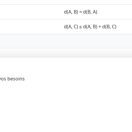
d(A, B) = d(B, A)
d(A, C) ≤ d(A, B) + d(B, C)
vos besoins