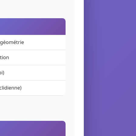
, géométrie
ation
i)
clidienne)