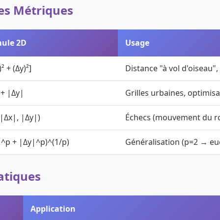
es Métriques
ule 2D
Usage
)² + (Δy)²]
Distance "à vol d'oiseau"
 + |Δy|
Grilles urbaines, optimis
|Δx|, |Δy|)
Échecs (mouvement du ro
|^p + |Δy|^p)^(1/p)
Généralisation (p=2 → eu
atiques
Application