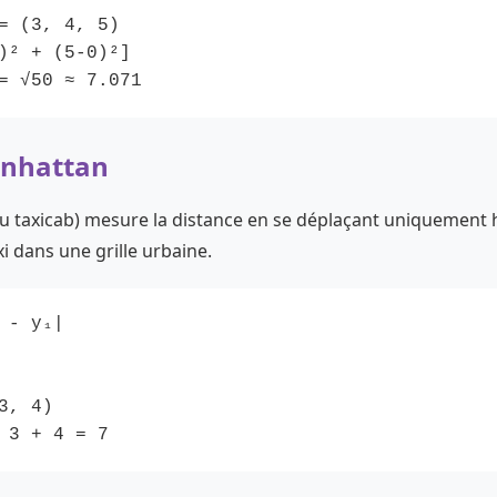
= (3, 4, 5)
)² + (5-0)²]
= √50 ≈ 7.071
anhattan
u taxicab) mesure la distance en se déplaçant uniquement 
 dans une grille urbaine.
 - y₁|
3, 4)
 3 + 4 = 7