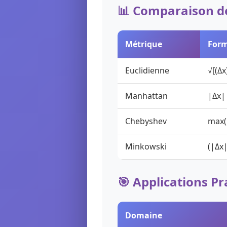
📊 Comparaison d
Métrique
Form
Euclidienne
√[(Δx
Manhattan
|Δx|
Chebyshev
max(
Minkowski
(|Δx
🎯 Applications Pr
Domaine