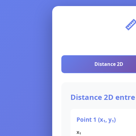

Distance 2D
Distance 2D entre
Point 1 (x₁, y₁)
x₁