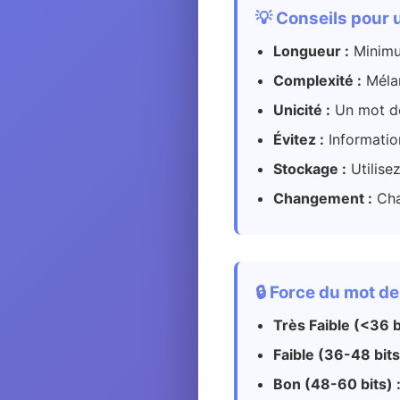
💡 Conseils pour 
Longueur :
Minimu
Complexité :
Mélan
Unicité :
Un mot de
Évitez :
Information
Stockage :
Utilise
Changement :
Cha
🔒 Force du mot d
Très Faible (<36 bi
Faible (36-48 bits
Bon (48-60 bits) 