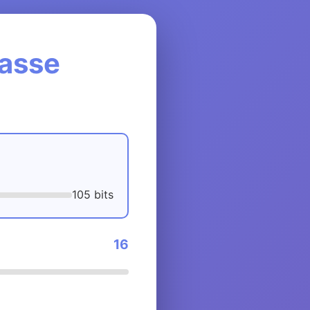
Passe
105 bits
16