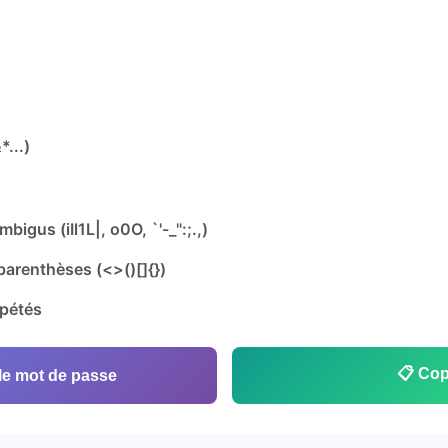
...)
bigus (iIl1L|, o0O, `'-_":;.,)
parenthèses (<>()[]{})
épétés
📋 Cop
le mot de passe