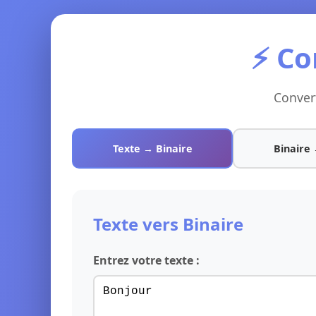
⚡ Co
Convert
Texte → Binaire
Binaire 
Texte vers Binaire
Entrez votre texte :