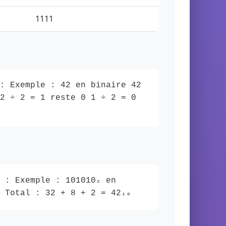
1111
: Exemple : 42 en binaire 42
2 ÷ 2 = 1 reste 0 1 ÷ 2 = 0
 : Exemple : 101010₂ en
 Total : 32 + 8 + 2 = 42₁₀