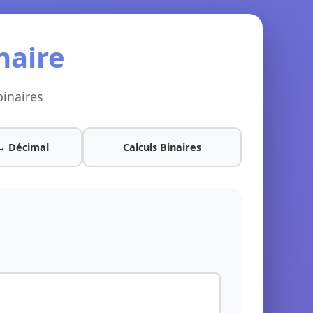
naire
binaires
 → Décimal
Calculs Binaires