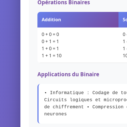
Opérations Binaires
Addition
S
0 + 0 = 0
0 
0 + 1 = 1
1 
1 + 0 = 1
1 
1 + 1 = 10
10
Applications du Binaire
• Informatique : Codage de to
Circuits logiques et micropro
de chiffrement • Compression 
neurones