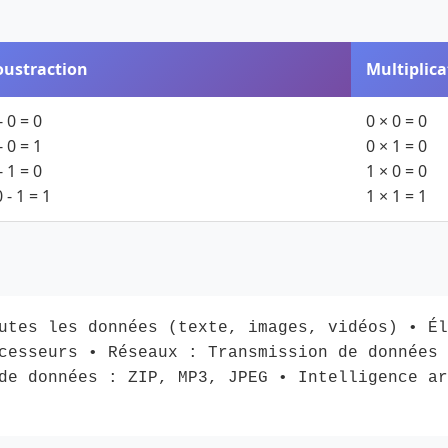
oustraction
Multiplica
- 0 = 0
0 × 0 = 0
- 0 = 1
0 × 1 = 0
- 1 = 0
1 × 0 = 0
 - 1 = 1
1 × 1 = 1
utes les données (texte, images, vidéos) • Él
cesseurs • Réseaux : Transmission de données 
de données : ZIP, MP3, JPEG • Intelligence ar