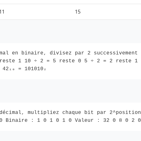
11
15
mal en binaire, divisez par 2 successivement 
reste 1 10 ÷ 2 = 5 reste 0 5 ÷ 2 = 2 reste 1 
 42₁₀ = 101010₂
décimal, multipliez chaque bit par 2^position
0 Binaire : 1 0 1 0 1 0 Valeur : 32 0 8 0 2 0