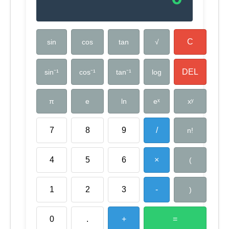
C
sin
cos
tan
√
DEL
log
sin⁻¹
cos⁻¹
tan⁻¹
π
e
ln
eˣ
xʸ
7
8
9
/
n!
4
5
6
×
(
1
2
3
-
)
0
.
+
=