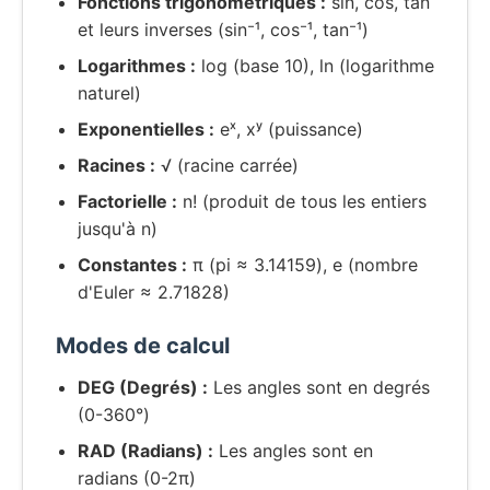
Fonctions trigonométriques :
sin, cos, tan
et leurs inverses (sin⁻¹, cos⁻¹, tan⁻¹)
Logarithmes :
log (base 10), ln (logarithme
naturel)
Exponentielles :
eˣ, xʸ (puissance)
Racines :
√ (racine carrée)
Factorielle :
n! (produit de tous les entiers
jusqu'à n)
Constantes :
π (pi ≈ 3.14159), e (nombre
d'Euler ≈ 2.71828)
Modes de calcul
DEG (Degrés) :
Les angles sont en degrés
(0-360°)
RAD (Radians) :
Les angles sont en
radians (0-2π)