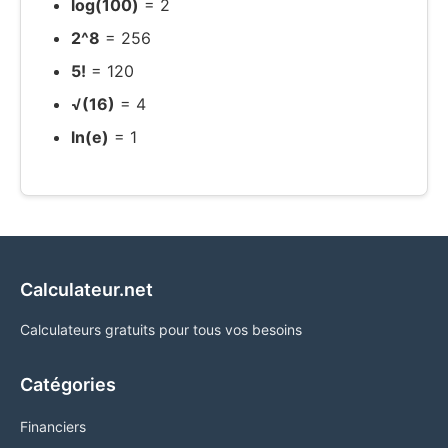
log(100)
= 2
2^8
= 256
5!
= 120
√(16)
= 4
ln(e)
= 1
Calculateur.net
Calculateurs gratuits pour tous vos besoins
Catégories
Financiers