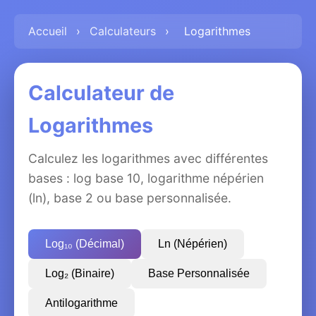
Accueil
›
Calculateurs
›
Logarithmes
Calculateur de
Logarithmes
Calculez les logarithmes avec différentes
bases : log base 10, logarithme népérien
(ln), base 2 ou base personnalisée.
Log₁₀ (Décimal)
Ln (Népérien)
Log₂ (Binaire)
Base Personnalisée
Antilogarithme