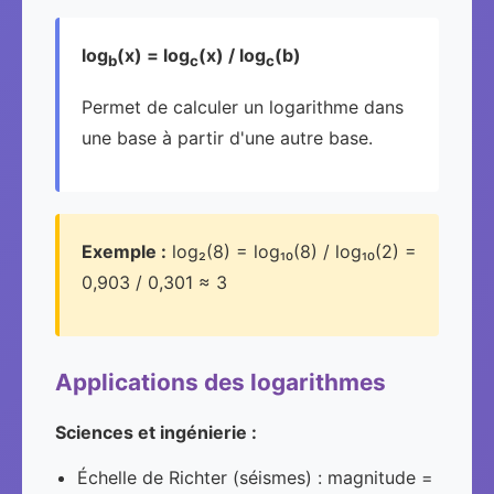
log
(x) = log
(x) / log
(b)
b
c
c
Permet de calculer un logarithme dans
une base à partir d'une autre base.
Exemple :
log₂(8) = log₁₀(8) / log₁₀(2) =
0,903 / 0,301 ≈ 3
Applications des logarithmes
Sciences et ingénierie :
Échelle de Richter (séismes) : magnitude =