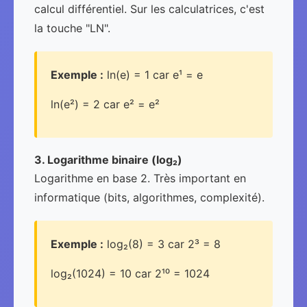
calcul différentiel. Sur les calculatrices, c'est
la touche "LN".
Exemple :
ln(e) = 1 car e¹ = e
ln(e²) = 2 car e² = e²
3. Logarithme binaire (log₂)
Logarithme en base 2. Très important en
informatique (bits, algorithmes, complexité).
Exemple :
log₂(8) = 3 car 2³ = 8
log₂(1024) = 10 car 2¹⁰ = 1024