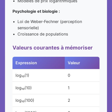
Modèles de prix logarithmiques
Psychologie et biologie :
Loi de Weber-Fechner (perception
sensorielle)
Croissance de populations
Valeurs courantes à mémoriser
Expression
Valeur
log₁₀(1)
0
log₁₀(10)
1
log₁₀(100)
2