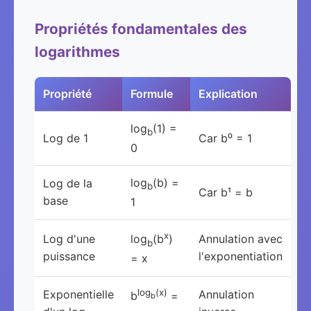
Propriétés fondamentales des
logarithmes
Propriété
Formule
Explication
log
(1) =
b
Log de 1
Car b⁰ = 1
0
log
(b) =
Log de la
b
Car b¹ = b
base
1
x
Log d'une
Annulation avec
log
(b
)
b
puissance
l'exponentiation
= x
log
(x)
Exponentielle
Annulation
b
=
b