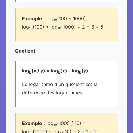
Exemple :
log₁₀(100 × 1000) =
log₁₀(100) + log₁₀(1000) = 2 + 3 = 5
Quotient
log
(x / y) = log
(x) - log
(y)
b
b
b
Le logarithme d'un quotient est la
différence des logarithmes.
Exemple :
log₁₀(1000 / 10) =
log₁₀(1000) - log₁₀(10) = 3 - 1 = 2