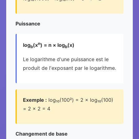
Puissance
n
log
(x
) = n × log
(x)
b
b
Le logarithme d'une puissance est le
produit de l'exposant par le logarithme.
Exemple :
log₁₀(100²) = 2 × log₁₀(100)
= 2 × 2 = 4
Changement de base