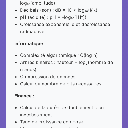
log₁₀(amplitude)
Décibels (son) : dB = 10 × log₁₀(I/I₀)
pH (acidité) : pH = -log₁₀([H⁺])
Croissance exponentielle et décroissance
radioactive
Informatique :
Complexité algorithmique : O(log n)
Arbres binaires : hauteur = log₂(nombre de
nœuds)
Compression de données
Calcul du nombre de bits nécessaires
Finance :
Calcul de la durée de doublement d'un
investissement
Taux de croissance composé