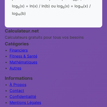
log
(x) = ln(x) / ln(b) ou log
(x) = log₁₀(x) /
b
b
log₁₀(b)
Calculateur.net
Calculateurs gratuits pour tous vos besoins
Catégories
Financiers
Fitness & Santé
Mathématiques
Autres
Informations
À Propos
Contact
Confidentialité
Mentions Légales