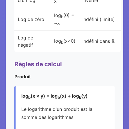
d'un log
inverse
x
log
(0) =
b
Log de zéro
Indéfini (limite)
-∞
Log de
log
(x<0)
Indéfini dans ℝ
b
négatif
Règles de calcul
Produit
log
(x × y) = log
(x) + log
(y)
b
b
b
Le logarithme d'un produit est la
somme des logarithmes.