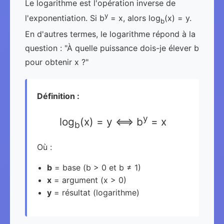
Le logarithme est l'opération inverse de
y
l'exponentiation. Si b
= x, alors log
(x) = y.
b
En d'autres termes, le logarithme répond à la
question : "À quelle puissance dois-je élever b
pour obtenir x ?"
Définition :
y
log
(x) = y ⟺ b
= x
b
Où :
b
= base (b > 0 et b ≠ 1)
x
= argument (x > 0)
y
= résultat (logarithme)