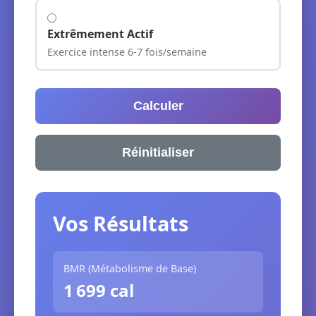
Extrêmement Actif
Exercice intense 6-7 fois/semaine
Calculer
Réinitialiser
Vos Résultats
BMR (Métabolisme de Base)
1 699 cal