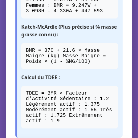
4.799H - 5.677A + 88.362
Femmes : BMR = 9.247W +
3.098H - 4.330A + 447.593
Katch-McArdle (Plus précise si % masse
grasse connu) :
BMR = 370 + 21.6 × Masse
Maigre (kg) Masse Maigre =
Poids × (1 - %MG/100)
Calcul du TDEE :
TDEE = BMR × Facteur
d'Activité Sédentaire : 1.2
Légèrement actif : 1.375
Modérément actif : 1.55 Très
actif : 1.725 Extrêmement
actif : 1.9