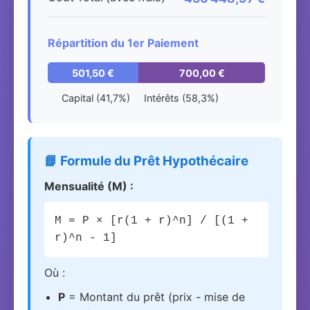
Répartition du 1er Paiement
501,50 €
700,00 €
Capital (41,7%)
Intérêts (58,3%)
📘 Formule du Prêt Hypothécaire
Mensualité (M) :
M = P × [r(1 + r)^n] / [(1 +
r)^n - 1]
Où :
P
= Montant du prêt (prix - mise de