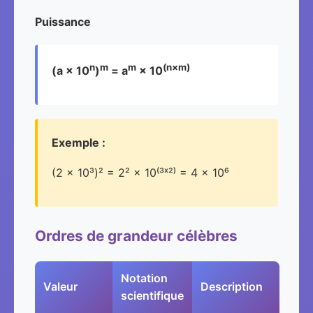
Puissance
n
m
m
(n×m)
(a × 10
)
= a
× 10
Exemple :
(2 × 10³)² = 2² × 10⁽³ˣ²⁾ = 4 × 10⁶
Ordres de grandeur célèbres
Notation
Valeur
Description
scientifique