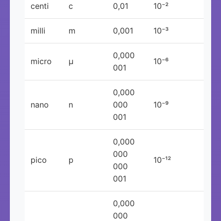
centi
c
0,01
10⁻²
milli
m
0,001
10⁻³
0,000
micro
μ
10⁻⁶
001
0,000
nano
n
000
10⁻⁹
001
0,000
000
pico
p
10⁻¹²
000
001
0,000
000