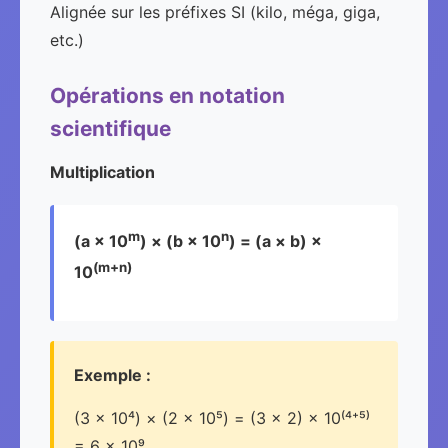
Alignée sur les préfixes SI (kilo, méga, giga,
etc.)
Opérations en notation
scientifique
Multiplication
m
n
(a × 10
) × (b × 10
) = (a × b) ×
(m+n)
10
Exemple :
(3 × 10⁴) × (2 × 10⁵) = (3 × 2) × 10⁽⁴⁺⁵⁾
= 6 × 10⁹