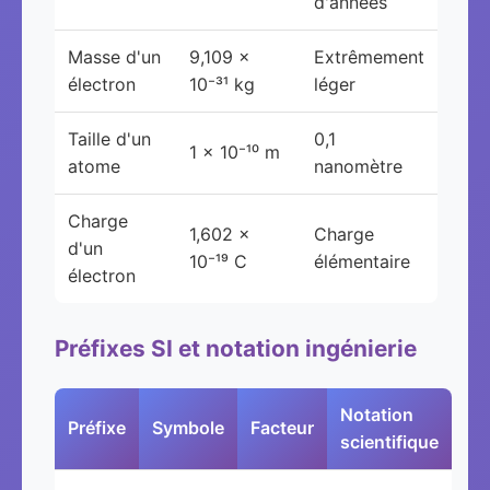
d'années
Masse d'un
9,109 ×
Extrêmement
électron
10⁻³¹ kg
léger
Taille d'un
0,1
1 × 10⁻¹⁰ m
atome
nanomètre
Charge
1,602 ×
Charge
d'un
10⁻¹⁹ C
élémentaire
électron
Préfixes SI et notation ingénierie
Notation
Préfixe
Symbole
Facteur
scientifique