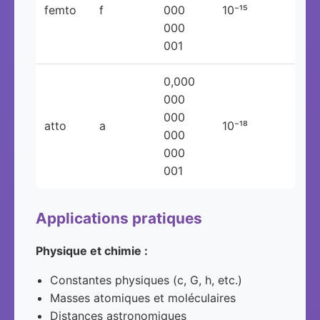
femto
f
000
10⁻¹⁵
000
001
0,000
000
000
atto
a
10⁻¹⁸
000
000
001
Applications pratiques
Physique et chimie :
Constantes physiques (c, G, h, etc.)
Masses atomiques et moléculaires
Distances astronomiques