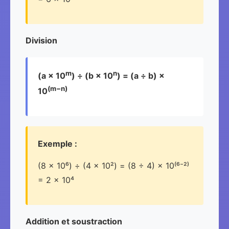
Division
m
n
(a × 10
) ÷ (b × 10
) = (a ÷ b) ×
(m−n)
10
Exemple :
(8 × 10⁶) ÷ (4 × 10²) = (8 ÷ 4) × 10⁽⁶⁻²⁾
= 2 × 10⁴
Addition et soustraction