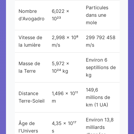
Particules
Nombre
6,022 ×
dans une
d'Avogadro
10²³
mole
Vitesse de
2,998 × 10⁸
299 792 458
la lumière
m/s
m/s
Environ 6
Masse de
5,972 ×
septillions de
la Terre
10²⁴ kg
kg
149,6
Distance
1,496 × 10¹¹
millions de
Terre-Soleil
m
km (1 UA)
Environ 13,8
Âge de
4,35 × 10¹⁷
milliards
l'Univers
s