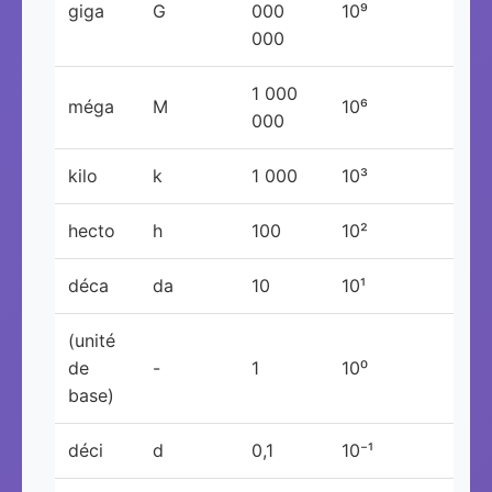
giga
G
000
10⁹
000
1 000
méga
M
10⁶
000
kilo
k
1 000
10³
hecto
h
100
10²
déca
da
10
10¹
(unité
de
-
1
10⁰
base)
déci
d
0,1
10⁻¹