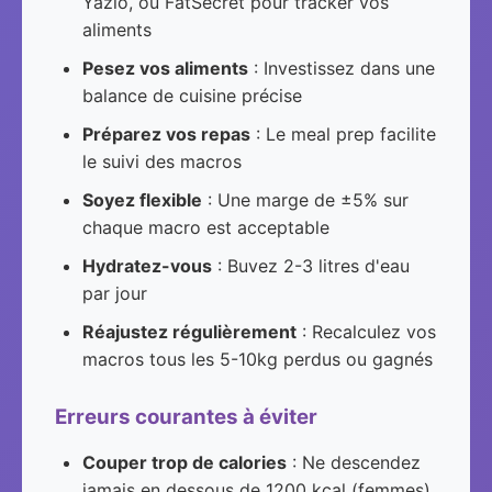
Yazio, ou FatSecret pour tracker vos
aliments
Pesez vos aliments
: Investissez dans une
balance de cuisine précise
Préparez vos repas
: Le meal prep facilite
le suivi des macros
Soyez flexible
: Une marge de ±5% sur
chaque macro est acceptable
Hydratez-vous
: Buvez 2-3 litres d'eau
par jour
Réajustez régulièrement
: Recalculez vos
macros tous les 5-10kg perdus ou gagnés
Erreurs courantes à éviter
Couper trop de calories
: Ne descendez
jamais en dessous de 1200 kcal (femmes)