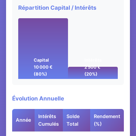
Répartition Capital / Intérêts
Capital
Intérêts
10 000 €
2 500 €
(80%)
(20%)
Évolution Annuelle
Intérêts
Solde
Rendement
Année
Cumulés
Total
(%)