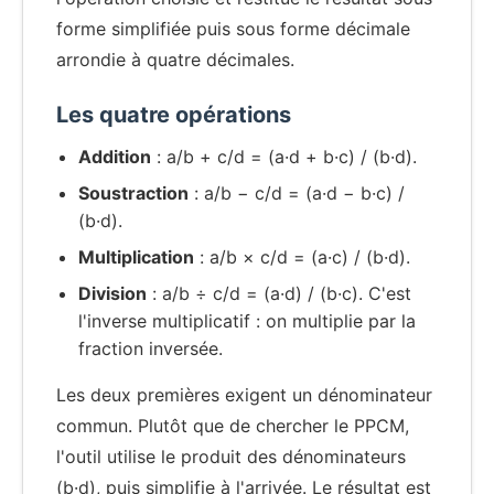
forme simplifiée puis sous forme décimale
arrondie à quatre décimales.
Les quatre opérations
Addition
: a/b + c/d = (a·d + b·c) / (b·d).
Soustraction
: a/b − c/d = (a·d − b·c) /
(b·d).
Multiplication
: a/b × c/d = (a·c) / (b·d).
Division
: a/b ÷ c/d = (a·d) / (b·c). C'est
l'inverse multiplicatif : on multiplie par la
fraction inversée.
Les deux premières exigent un dénominateur
commun. Plutôt que de chercher le PPCM,
l'outil utilise le produit des dénominateurs
(b·d), puis simplifie à l'arrivée. Le résultat est