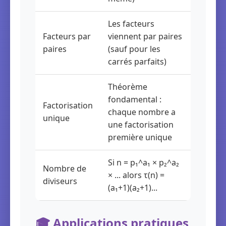
Les facteurs
Facteurs par
viennent par paires
paires
(sauf pour les
carrés parfaits)
Théorème
fondamental :
Factorisation
chaque nombre a
unique
une factorisation
première unique
Si n = p₁^a₁ × p₂^a₂
Nombre de
× ... alors τ(n) =
diviseurs
(a₁+1)(a₂+1)...
🎓 Applications pratiques