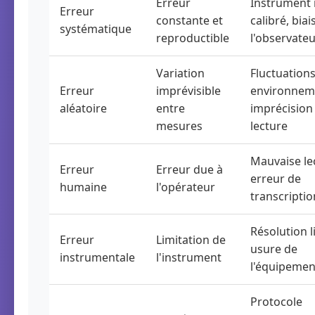
Erreur
Instrument
Erreur
constante et
calibré, biai
systématique
reproductible
l'observate
Variation
Fluctuation
Erreur
imprévisible
environnem
aléatoire
entre
imprécision
mesures
lecture
Mauvaise le
Erreur
Erreur due à
erreur de
humaine
l'opérateur
transcriptio
Résolution l
Erreur
Limitation de
usure de
instrumentale
l'instrument
l'équipemen
Protocole