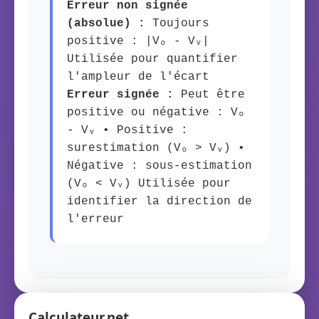
Erreur non signée
(absolue) :
Toujours
positive : |Vₒ - Vᵥ|
Utilisée pour quantifier
l'ampleur de l'écart
Erreur signée :
Peut être
positive ou négative : Vₒ
- Vᵥ • Positive :
surestimation (Vₒ > Vᵥ) •
Négative : sous-estimation
(Vₒ < Vᵥ) Utilisée pour
identifier la direction de
l'erreur
Calculateur.net