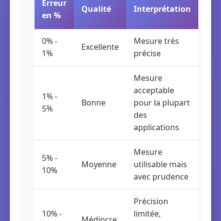
Erreur
Qualité
Interprétation
en %
0% -
Mesure très
Excellente
1%
précise
Mesure
acceptable
1% -
Bonne
pour la plupart
5%
des
applications
Mesure
5% -
Moyenne
utilisable mais
10%
avec prudence
Précision
10% -
limitée,
Médiocre