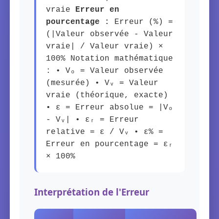
vraie
Erreur en
pourcentage :
Erreur (%) =
(|Valeur observée - Valeur
vraie| / Valeur vraie) ×
100% Notation mathématique
: • Vₒ = Valeur observée
(mesurée) • Vᵥ = Valeur
vraie (théorique, exacte)
• ε = Erreur absolue = |Vₒ
- Vᵥ| • εᵣ = Erreur
relative = ε / Vᵥ • ε% =
Erreur en pourcentage = εᵣ
× 100%
Interprétation de l'Erreur