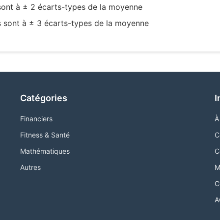
sont à ± 2 écarts-types de la moyenne
s sont à ± 3 écarts-types de la moyenne
Catégories
I
Financiers
À
Fitness & Santé
C
Mathématiques
C
Autres
M
C
A