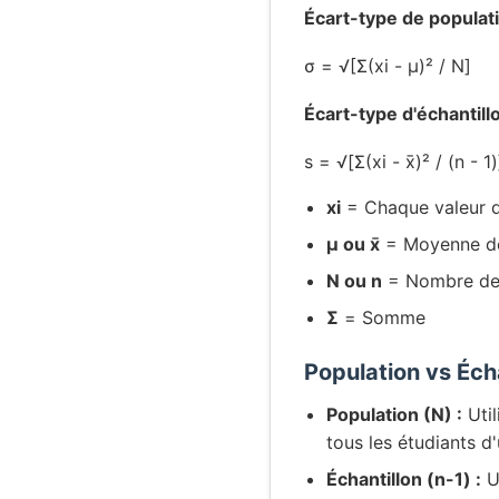
Écart-type de populati
σ = √[Σ(xi - μ)² / N]
Écart-type d'échantillo
s = √[Σ(xi - x̄)² / (n - 1)
xi
= Chaque valeur d
μ ou x̄
= Moyenne de
N ou n
= Nombre de 
Σ
= Somme
Population vs Éch
Population (N) :
Util
tous les étudiants d
Échantillon (n-1) :
Ut