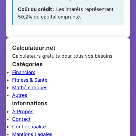
14
1 001 €
434 €
567 €
194 037 €
Coût du crédit :
Les intérêts représentent
50,2% du capital emprunté.
15
1 001 €
435 €
566 €
193 602 €
16
1 001 €
437 €
565 €
193 165 €
Calculateur.net
17
1 001 €
438 €
563 €
192 727 €
Calculateurs gratuits pour tous vos besoins
18
1 001 €
439 €
562 €
192 288 €
Catégories
Financiers
19
1 001 €
440 €
561 €
191 848 €
Fitness & Santé
Mathématiques
20
1 001 €
442 €
560 €
191 406 €
Autres
21
1 001 €
443 €
558 €
190 963 €
Informations
À Propos
22
1 001 €
444 €
557 €
190 519 €
Contact
Confidentialité
23
1 001 €
446 €
556 €
190 073 €
Mentions Légales