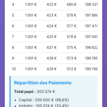
4
1 001 €
422 €
580 €
198 321 €
5
1 001 €
423 €
578 €
197 898 €
6
1 001 €
424 €
577 €
197 474 €
7
1 001 €
425 €
576 €
197 049 €
8
1 001 €
427 €
575 €
196 622 €
9
1 001 €
428 €
573 €
196 195 €
10
1 001 €
429 €
572 €
195 766 €
11
1 001 €
430 €
571 €
195 335 €
Répartition des Paiements
12
1 001 €
432 €
570 €
194 904 €
Total payé :
300 374 €
Capital : 200 000 € (66,6%)
13
1 001 €
433 €
568 €
194 471 €
Intérêts : 100 374 € (33,4%)