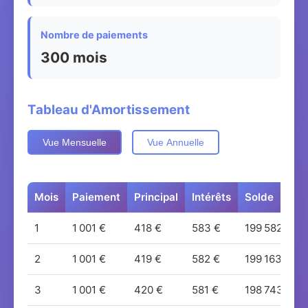
Nombre de paiements
300 mois
Tableau d'Amortissement
Vue Mensuelle
Vue Annuelle
Mois
Paiement
Principal
Intérêts
Solde
1
1 001 €
418 €
583 €
199 582 €
2
1 001 €
419 €
582 €
199 163 €
3
1 001 €
420 €
581 €
198 743 €