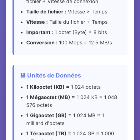
fichier ÷ Vitesse de connexion
Taille de fichier :
Vitesse × Temps
Vitesse :
Taille du fichier ÷ Temps
Important :
1 octet (Byte) = 8 bits
Conversion :
100 Mbps = 12.5 MB/s
💾 Unités de Données
1 Kilooctet (KB) =
1 024 octets
1 Mégaoctet (MB) =
1 024 KB = 1 048
576 octets
1 Gigaoctet (GB) =
1 024 MB ≈ 1
milliard d'octets
1 Téraoctet (TB) =
1 024 GB ≈ 1 000