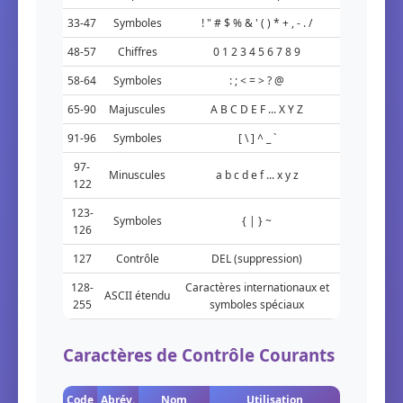
33-47
Symboles
! " # $ % & ' ( ) * + , - . /
48-57
Chiffres
0 1 2 3 4 5 6 7 8 9
58-64
Symboles
: ; < = > ? @
65-90
Majuscules
A B C D E F ... X Y Z
91-96
Symboles
[ \ ] ^ _ `
97-
Minuscules
a b c d e f ... x y z
122
123-
Symboles
{ | } ~
126
127
Contrôle
DEL (suppression)
128-
Caractères internationaux et
ASCII étendu
255
symboles spéciaux
Caractères de Contrôle Courants
Code
Abrév.
Nom
Utilisation