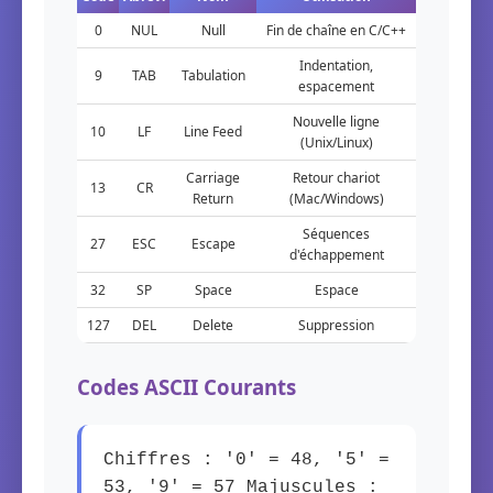
0
NUL
Null
Fin de chaîne en C/C++
Indentation,
9
TAB
Tabulation
espacement
Nouvelle ligne
10
LF
Line Feed
(Unix/Linux)
Carriage
Retour chariot
13
CR
Return
(Mac/Windows)
Séquences
27
ESC
Escape
d'échappement
32
SP
Space
Espace
127
DEL
Delete
Suppression
Codes ASCII Courants
Chiffres : '0' = 48, '5' =
53, '9' = 57 Majuscules :