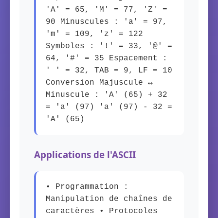
'A' = 65, 'M' = 77, 'Z' =
90 Minuscules : 'a' = 97,
'm' = 109, 'z' = 122
Symboles : '!' = 33, '@' =
64, '#' = 35 Espacement :
' ' = 32, TAB = 9, LF = 10
Conversion Majuscule ↔
Minuscule : 'A' (65) + 32
= 'a' (97) 'a' (97) - 32 =
'A' (65)
Applications de l'ASCII
• Programmation :
Manipulation de chaînes de
caractères • Protocoles