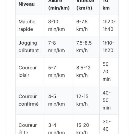
Allure
Vitesse
10
Niveau
(min/km)
(km/h)
km
Marche
8-10
6-7.5
1h20-
rapide
min/km
km/h
1h40
Jogging
7-8
7.5-8.5
1h10-
débutant
min/km
km/h
1h20
50-
Coureur
5-7
8.5-12
70
loisir
min/km
km/h
min
40-
Coureur
4-5
12-15
50
confirmé
min/km
km/h
min
30-
Coureur
3-4
15-20
40
élite
min/km
km/h